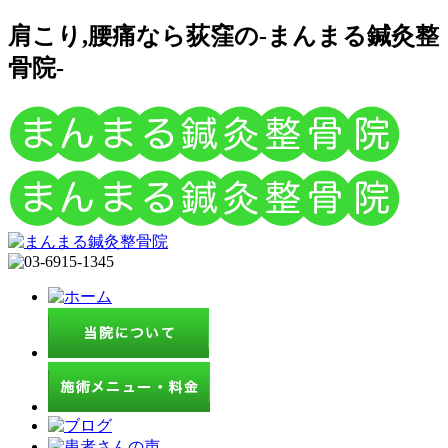
肩こり,腰痛なら荻窪の-まんまる鍼灸整
骨院-