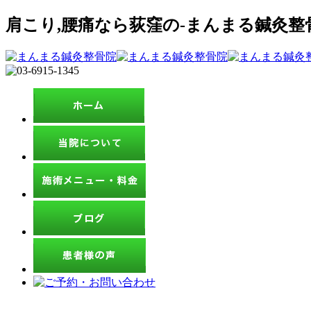
肩こり,腰痛なら荻窪の-まんまる鍼灸整