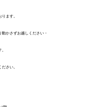
おります。
り動かさずお越しください・
す。
ください。