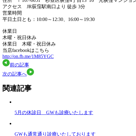
住所 〒167-0051 杉並区荻窪4丁目13ｰ16 光荻窪マンショ
アクセス JR荻窪駅南口より 徒歩 3分
営業時間
平日土日とも：10:00～12:30、16:00～19:30
休業日
木曜・祝日休み
休業日 木曜・祝日休み
当店facebookはこちら
http://on.fb.me/1M85YGC
前の記事
次の記事へ
関連記事
5月の休診日 GWも診療いたします
GWも通常通り診療いたしております