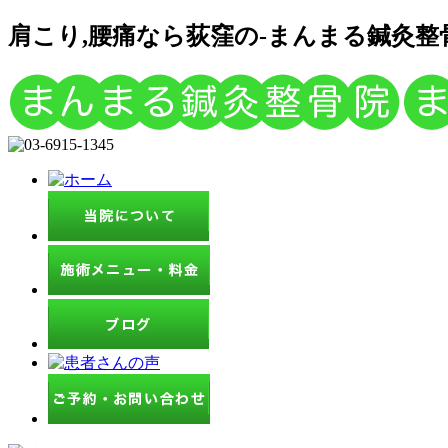
肩こり,腰痛なら荻窪の-まんまる鍼灸整